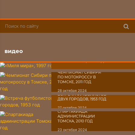
Поис
видео
«МИЛЯ МИРА», 1997 ГОД
30 октября 2024
ЧЕМПИОНАТ СИБИРИ
ПО МОТОКРОССУ В
ТОМСКЕ, 2011 ГОД
28 октября 2024
ВСТРЕЧА ФУТБОЛИСТОВ
ДВУХ ГОРОДОВ, 1953 ГОД
27 октября 2024
СПАРТАКИАДА
АДМИНИСТРАЦИИ
ТОМСКА, 2010 ГОД
23 октября 2024