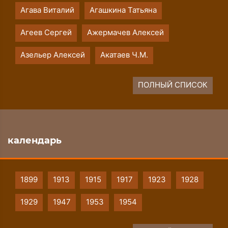
Агава Виталий
Агашкина Татьяна
Агеев Сергей
Ажермачев Алексей
Азельер Алексей
Акатаев Ч.М.
ПОЛНЫЙ СПИСОК
календарь
1899
1913
1915
1917
1923
1928
1929
1947
1953
1954