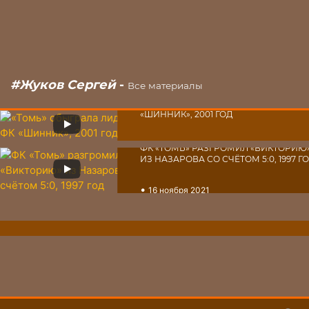
#Жуков Сергей
-
Все материалы
«ТОМЬ» ОБЫГРАЛА ЛИДЕРА ФК
«ШИННИК», 2001 ГОД
•
13 июня 2022
ФК «ТОМЬ» РАЗГРОМИЛ «ВИКТОРИЮ
ИЗ НАЗАРОВА СО СЧЁТОМ 5:0, 1997 Г
•
16 ноября 2021