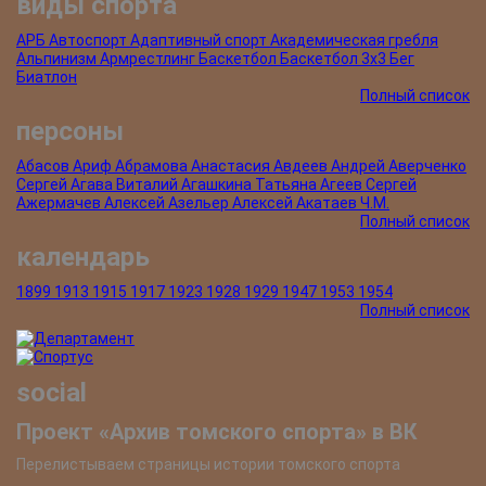
виды спорта
АРБ
Автоспорт
Адаптивный спорт
Академическая гребля
Альпинизм
Армрестлинг
Баскетбол
Баскетбол 3х3
Бег
Биатлон
Полный список
персоны
Абасов Ариф
Абрамова Анастасия
Авдеев Андрей
Аверченко
Сергей
Агава Виталий
Агашкина Татьяна
Агеев Сергей
Ажермачев Алексей
Азельер Алексей
Акатаев Ч.М.
Полный список
календарь
1899
1913
1915
1917
1923
1928
1929
1947
1953
1954
Полный список
social
Проект «Архив томского спорта» в ВК
Перелистываем страницы истории томского спорта