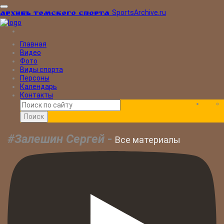
SportsArchive.ru
Архивъ томского спорта
Главная
Видео
Фото
Виды спорта
Персоны
Календарь
Контакты
Поиск
#Залешин Сергей
-
Все материалы