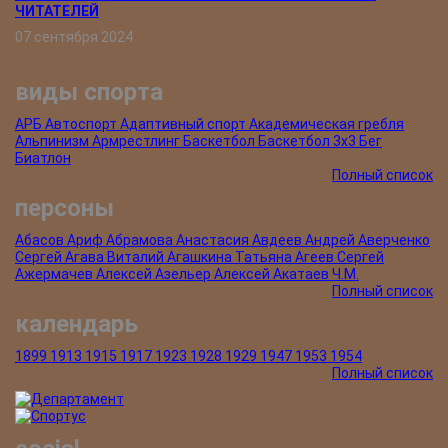
ЧИТАТЕЛЕЙ
07 сентября 2024
виды спорта
АРБ
Автоспорт
Адаптивный спорт
Академическая гребля
Альпинизм
Армрестлинг
Баскетбол
Баскетбол 3х3
Бег
Биатлон
Полный список
персоны
Абасов Ариф
Абрамова Анастасия
Авдеев Андрей
Аверченко
Сергей
Агава Виталий
Агашкина Татьяна
Агеев Сергей
Ажермачев Алексей
Азельер Алексей
Акатаев Ч.М.
Полный список
календарь
1899
1913
1915
1917
1923
1928
1929
1947
1953
1954
Полный список