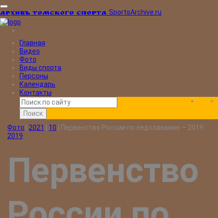
SportsArchive.ru
Архивъ томского спорта
Главная
Видео
Фото
Виды спорта
Персоны
Календарь
Контакты
Поиск
Фото
|
2021
|
10
|
Первенство России по ледолазанию – 2019
2019
Первенство
России по