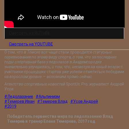
Смотреть на RUTUBE
Смотреть на YOUTUBE
О том, что в Томске все чаще стали проводится статусные
соревнования по этому виду спорта, о том, что за последние
годы спортивная база у ледолазов в Академгородке
значительно улучшилась, о том, что, несмотря на юный возраст,
участники прошедших стартов уже успели отметиться победами
на взрослом уровне — вспомним прямо сейчас.
Агентство спортивных новостей SportUs.Рro, журналист Андрей
Усов
#Ледолазание
#Альпинизм
#Темерев Иван
#Темерев Влад
#Усов Андрей
#2019
Победитель первенства мира по ледолазанию Влад
Темерев и тренер Елена Темерева, 2017 год