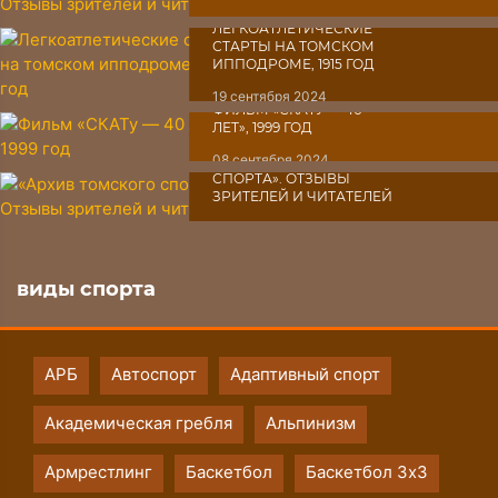
03 октября 2024
ЛЕГКОАТЛЕТИЧЕСКИЕ
СТАРТЫ НА ТОМСКОМ
ИППОДРОМЕ, 1915 ГОД
19 сентября 2024
ФИЛЬМ «СКАТУ ― 40
ЛЕТ», 1999 ГОД
08 сентября 2024
«АРХИВ ТОМСКОГО
СПОРТА». ОТЗЫВЫ
ЗРИТЕЛЕЙ И ЧИТАТЕЛЕЙ
07 сентября 2024
виды спорта
АРБ
Автоспорт
Адаптивный спорт
Академическая гребля
Альпинизм
Армрестлинг
Баскетбол
Баскетбол 3х3