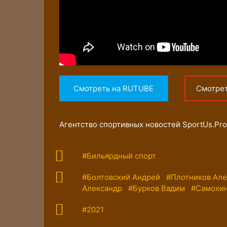
Смотреть на RUTUBE
Смотре
Агентство спортивных новостей SportUs.Рro
#Бильярдный спорт
#Болтовский Андрей
#Плотников Але
Александр
#Бурков Вадим
#Самохин
#2021