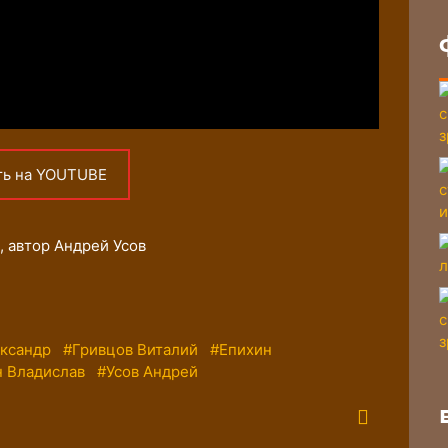
ть на YOUTUBE
, автор Андрей Усов
ксандр
#Гривцов Виталий
#Епихин
 Владислав
#Усов Андрей