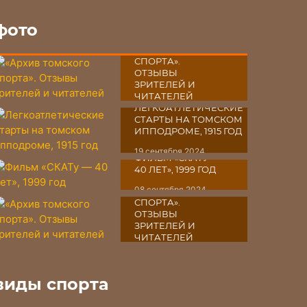
фото
«АРХИВ
ТОМСКОГО
СПОРТА».
ОТЗЫВЫ
ЗРИТЕЛЕЙ И
ЧИТАТЕЛЕЙ
ЛЕГКОАТЛЕТИЧЕСКИЕ
03 октября 2024
СТАРТЫ НА ТОМСКОМ
ИППОДРОМЕ, 1915 ГОД
19 сентября 2024
ФИЛЬМ «СКАТУ ―
40 ЛЕТ», 1999 ГОД
«АРХИВ
08 сентября 2024
ТОМСКОГО
СПОРТА».
ОТЗЫВЫ
ЗРИТЕЛЕЙ И
ЧИТАТЕЛЕЙ
07 сентября 2024
виды спорта