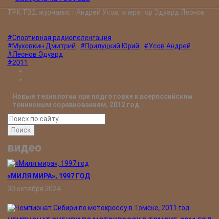
ТРК ТВ2, журналист Андрей Усов, оператор Эдуард Леонов
#Спортивная радиопеленгация
#Муковкин Дмитрий
#Прилуцкий Юрий
#Усов Андрей
#Леонов Эдуард
#2011
Новые технологии при подготовке к всероссийским
теннисным соревнованиям, 2012 год
Поиск
видео
«МИЛЯ МИРА», 1997 ГОД
30 октября 2024