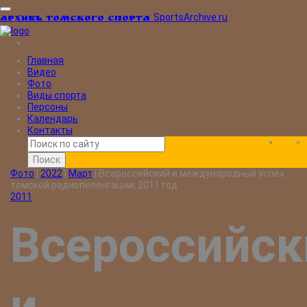
SportsArchive.ru
Архивъ томского спорта
Главная
Видео
Фото
Виды спорта
Персоны
Календарь
Контакты
Поиск
Фото
|
2022
|
Март
|
Всероссийский и международный успех
томской радиопеленгации, 2011 год
2011
Всероссийск
и