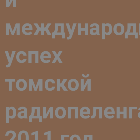
междунаро
успех
томской
радиопеленг
2011 год