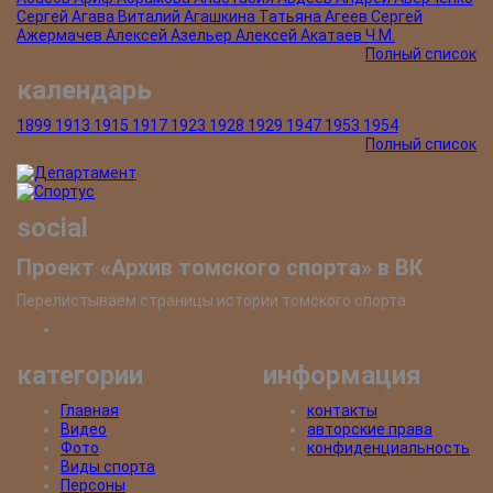
Сергей
Агава Виталий
Агашкина Татьяна
Агеев Сергей
Ажермачев Алексей
Азельер Алексей
Акатаев Ч.М.
Полный список
календарь
1899
1913
1915
1917
1923
1928
1929
1947
1953
1954
Полный список
social
Проект «Архив томского спорта» в ВК
Перелистываем страницы истории томского спорта
категории
информация
Главная
контакты
Видео
авторские права
Фото
конфиденциальность
Виды спорта
Персоны