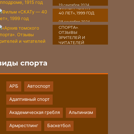
19 сентября 2024
ФИЛЬМ «СКАТУ ―
40 ЛЕТ», 1999 ГОД
«АРХИВ
08 сентября 2024
ТОМСКОГО
СПОРТА».
ОТЗЫВЫ
ЗРИТЕЛЕЙ И
ЧИТАТЕЛЕЙ
07 сентября 2024
виды спорта
АРБ
Автоспорт
Адаптивный спорт
Академическая гребля
Альпинизм
Армрестлинг
Баскетбол