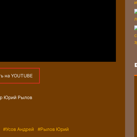
ть на YOUTUBE
тор Юрий Рылов
#Усов Андрей
#Рылов Юрий