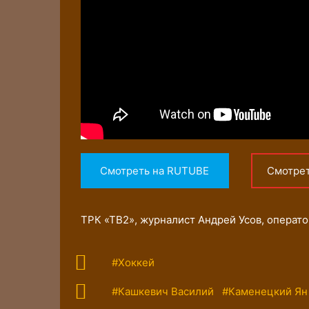
Смотреть на RUTUBE
Смотре
ТРК «ТВ2», журналист Андрей Усов, опера
#Хоккей
#Кашкевич Василий
#Каменецкий Ян