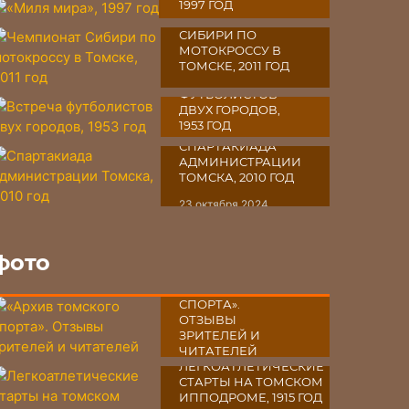
1997 ГОД
ЧЕМПИОНАТ
30 октября 2024
СИБИРИ ПО
МОТОКРОССУ В
ТОМСКЕ, 2011 ГОД
ВСТРЕЧА
28 октября 2024
ФУТБОЛИСТОВ
ДВУХ ГОРОДОВ,
1953 ГОД
СПАРТАКИАДА
27 октября 2024
АДМИНИСТРАЦИИ
ТОМСКА, 2010 ГОД
23 октября 2024
фото
«АРХИВ
ТОМСКОГО
СПОРТА».
ОТЗЫВЫ
ЗРИТЕЛЕЙ И
ЧИТАТЕЛЕЙ
ЛЕГКОАТЛЕТИЧЕСКИЕ
03 октября 2024
СТАРТЫ НА ТОМСКОМ
ИППОДРОМЕ, 1915 ГОД