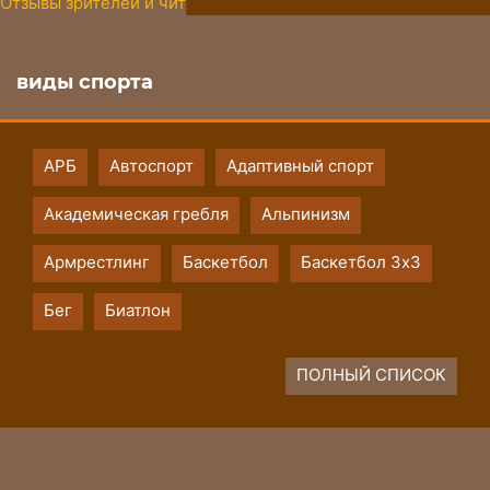
07 сентября 2024
виды спорта
АРБ
Автоспорт
Адаптивный спорт
Академическая гребля
Альпинизм
Армрестлинг
Баскетбол
Баскетбол 3х3
Бег
Биатлон
ПОЛНЫЙ СПИСОК