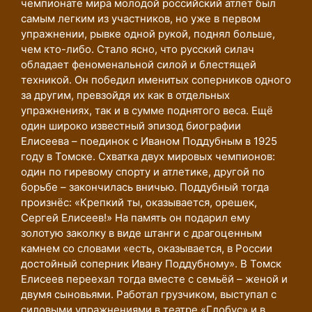
чемпионате мира молодой российский атлет был
самым легким из участников, но уже в первом
упражнении, рывке одной рукой, поднял больше,
чем кто-либо. Стало ясно, что русский силач
обладает феноменальной силой и блестящей
техникой. Он победил именитых соперников одного
за другим, превзойдя их как в отдельных
упражнениях, так и в сумме поднятого веса. Ещё
один широко известный эпизод биографии
Елисеева – поединок с Иваном Поддубным в 1925
году в Томске. Схватка двух мировых чемпионов:
один по гиревому спорту и атлетике, другой по
борьбе – закончилась вничью. Поддубный тогда
произнёс: «Крепкий ты, оказывается, орешек,
Сергей Елисеев!» На память он подарил ему
золотую заколку в виде штанги с драгоценным
камнем со словами «есть, оказывается, в России
достойный соперник Ивану Поддубному». В Томск
Елисеев переехал тогда вместе с семьёй – женой и
двумя сыновьями. Работал грузчиком, выступал с
силовыми упражнениями в театре «Глобус» и в