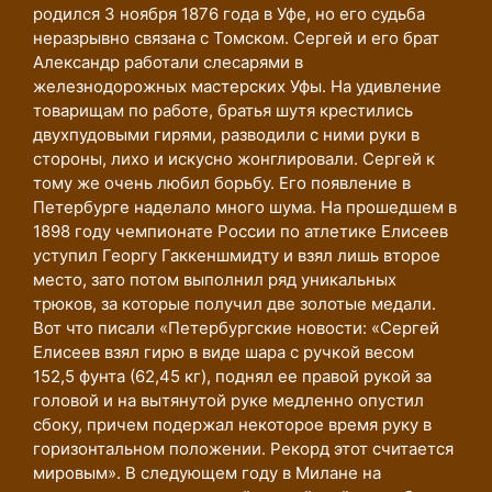
родился 3 ноября 1876 года в Уфе, но его судьба
неразрывно связана с Томском. Сергей и его брат
Александр работали слесарями в
железнодорожных мастерских Уфы. На удивление
товарищам по работе, братья шутя крестились
двухпудовыми гирями, разводили с ними руки в
стороны, лихо и искусно жонглировали. Сергей к
тому же очень любил борьбу. Его появление в
Петербурге наделало много шума. На прошедшем в
1898 году чемпионате России по атлетике Елисеев
уступил Георгу Гаккеншмидту и взял лишь второе
место, зато потом выполнил ряд уникальных
трюков, за которые получил две золотые медали.
Вот что писали «Петербургские новости: «Сергей
Елисеев взял гирю в виде шара с ручкой весом
152,5 фунта (62,45 кг), поднял ее правой рукой за
головой и на вытянутой руке медленно опустил
сбоку, причем подержал некоторое время руку в
горизонтальном положении. Рекорд этот считается
мировым». В следующем году в Милане на