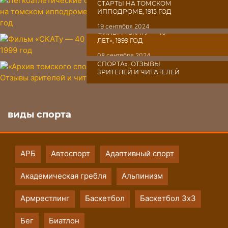
СТАРТЫ НА ТОМСКОМ
ИППОДРОМЕ, 1915 ГОД
19 сентября 2024
ФИЛЬМ «СКАТУ ― 40
ЛЕТ», 1999 ГОД
08 сентября 2024
«АРХИВ ТОМСКОГО
СПОРТА». ОТЗЫВЫ
ЗРИТЕЛЕЙ И ЧИТАТЕЛЕЙ
07 сентября 2024
виды спорта
АРБ
Автоспорт
Адаптивный спорт
Академическая гребля
Альпинизм
Армрестлинг
Баскетбол
Баскетбол 3х3
Бег
Биатлон