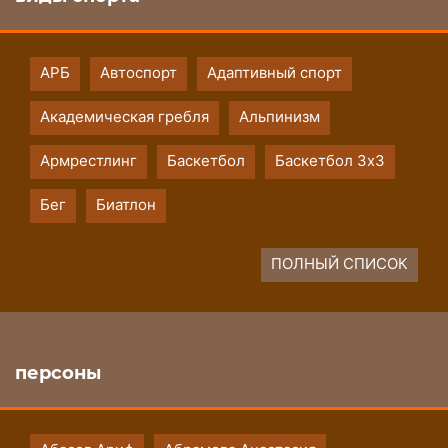
АРБ
Автоспорт
Адаптивный спорт
Академическая гребля
Альпинизм
Армрестлинг
Баскетбол
Баскетбол 3х3
Бег
Биатлон
ПОЛНЫЙ СПИСОК
персоны