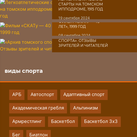
СТАРТЫ НА ТОМСКОМ
ИППОДРОМЕ, 1915 ГОД
19 сентября 2024
ФИЛЬМ «СКАТУ ― 40
ЛЕТ», 1999 ГОД
08 сентября 2024
«АРХИВ ТОМСКОГО
СПОРТА». ОТЗЫВЫ
ЗРИТЕЛЕЙ И ЧИТАТЕЛЕЙ
07 сентября 2024
виды спорта
АРБ
Автоспорт
Адаптивный спорт
Академическая гребля
Альпинизм
Армрестлинг
Баскетбол
Баскетбол 3х3
Бег
Биатлон