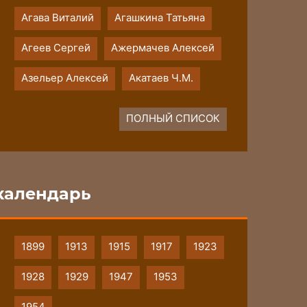
Агава Виталий
Агашкина Татьяна
Агеев Сергей
Ажермачев Алексей
Азельер Алексей
Акатаев Ч.М.
ПОЛНЫЙ СПИСОК
календарь
1899
1913
1915
1917
1923
1928
1929
1947
1953
1954