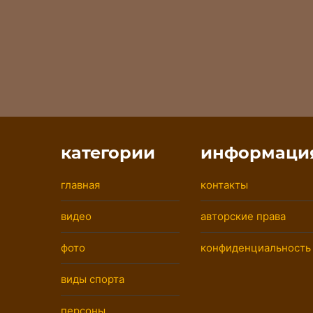
категории
информаци
главная
контакты
видео
авторские права
фото
конфиденциальность
виды спорта
персоны