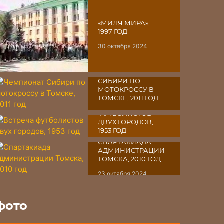
«МИЛЯ МИРА»,
1997 ГОД
30 октября 2024
ЧЕМПИОНАТ
СИБИРИ ПО
МОТОКРОССУ В
ТОМСКЕ, 2011 ГОД
ВСТРЕЧА
28 октября 2024
ФУТБОЛИСТОВ
ДВУХ ГОРОДОВ,
1953 ГОД
СПАРТАКИАДА
27 октября 2024
АДМИНИСТРАЦИИ
ТОМСКА, 2010 ГОД
23 октября 2024
фото
«АРХИВ
ТОМСКОГО