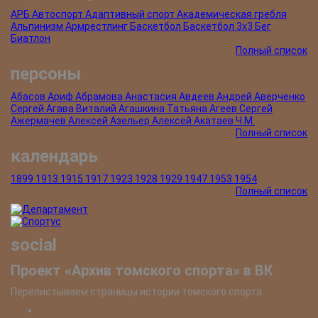
АРБ
Автоспорт
Адаптивный спорт
Академическая гребля
Альпинизм
Армрестлинг
Баскетбол
Баскетбол 3х3
Бег
Биатлон
Полный список
персоны
Абасов Ариф
Абрамова Анастасия
Авдеев Андрей
Аверченко
Сергей
Агава Виталий
Агашкина Татьяна
Агеев Сергей
Ажермачев Алексей
Азельер Алексей
Акатаев Ч.М.
Полный список
календарь
1899
1913
1915
1917
1923
1928
1929
1947
1953
1954
Полный список
social
Проект «Архив томского спорта» в ВК
Перелистываем страницы истории томского спорта