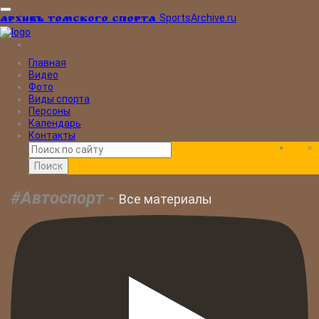
SportsArchive.ru
Архивъ томского спорта
Главная
Видео
Фото
Виды спорта
Персоны
Календарь
Контакты
Поиск
#Автоспорт
-
Все материалы