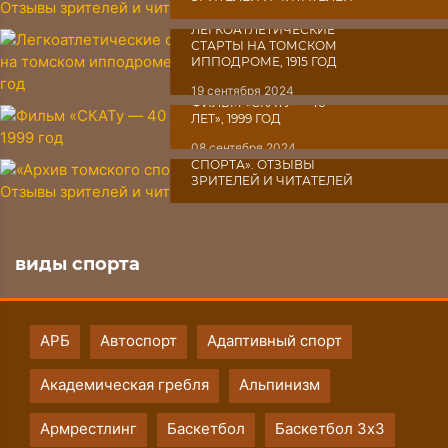
03 октября 2024
ЛЕГКОАТЛЕТИЧЕСКИЕ
СТАРТЫ НА ТОМСКОМ
ИППОДРОМЕ, 1915 ГОД
19 сентября 2024
ФИЛЬМ «СКАТУ ― 40
ЛЕТ», 1999 ГОД
08 сентября 2024
«АРХИВ ТОМСКОГО
СПОРТА». ОТЗЫВЫ
ЗРИТЕЛЕЙ И ЧИТАТЕЛЕЙ
07 сентября 2024
виды спорта
АРБ
Автоспорт
Адаптивный спорт
Академическая гребля
Альпинизм
Армрестлинг
Баскетбол
Баскетбол 3х3