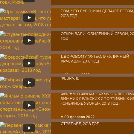
ПРОГРАММА «В ГОСТЯХ У МАСТЕРА».
•
22 июня 2022
ТОМ, ЧТО ЛЫЖНИКИ ДЕЛАЮТ ЛЕТОМ
2018 ГОД
•
СТУДЕНТЫ-ПОДВОДНИКИ ТГУ
16 мая 2022
к
ОТКРЫВАЛИ ЮБИЛЕЙНЫЙ СЕЗОН, 20
ГОД
•
ВСЕРОССИЙСКИЙ ТУРНИР ПО
04 мая 2022
ДВОРОВОМУ ФУТБОЛУ «УЛИЧНЫЙ
КРАСАВА», 2018 ГОД
РУБРИКА «ТЕННИС КРУГЛЫЙ ГОД».
•
13 марта 2022
ФЕВРАЛЬ
•
13 февраля 2022
ФИЛЬМ О ФИНАЛЕ XXXIV ОБЛАСТНЫ
ЗИМНИХ СЕЛЬСКИХ СПОРТИВНЫХ И
«СНЕЖНЫЕ УЗОРЫ», 2018 ГОД
•
03 февраля 2022
ПЕРВЕНСТВО ТОМСКА ПО ПУЛЕВОЙ
СТРЕЛЬБЕ, 2018 ГОД