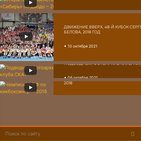
•
31 октября 2021
ДВИЖЕНИЕ ВВЕРХ, 48-Й КУБОК СЕРГ
БЕЛОВА, 2018 ГОД
•
10 октября 2021
ПОДВОДНЫЙ ФОТОАРХИВ КЛУБА СК
•
06 октября 2021
ЧЕМПИОНАТ РФ ПО КИКБОКСИНГУ 
2018
•
30 сентября 2021
Пои