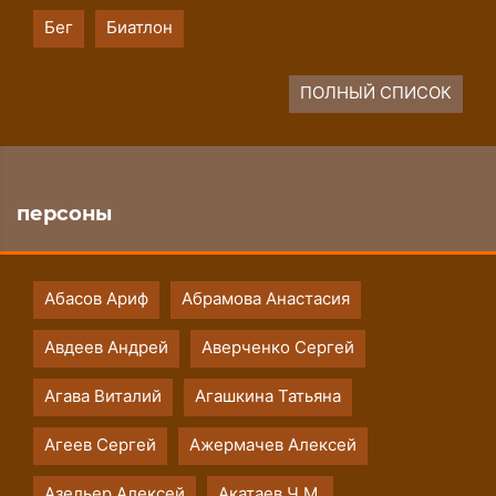
Бег
Биатлон
ПОЛНЫЙ СПИСОК
персоны
Абасов Ариф
Абрамова Анастасия
Авдеев Андрей
Аверченко Сергей
Агава Виталий
Агашкина Татьяна
Агеев Сергей
Ажермачев Алексей
Азельер Алексей
Акатаев Ч.М.